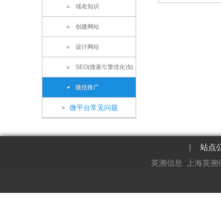
域名知识
创建网站
设计网站
SEO(搜索引擎优化)知
识
微信推广
微平台常见问题
|
站点
英溯信息 上海英溯