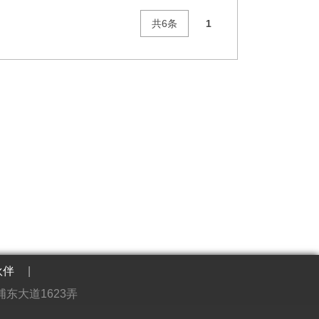
共6条
1
伙伴
|
东大道1623弄