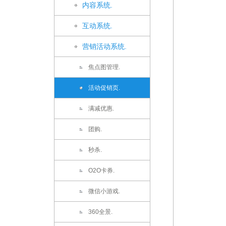
内容系统.
互动系统.
营销活动系统.
焦点图管理.
活动促销页.
满减优惠.
团购.
秒杀.
O2O卡券.
微信小游戏.
360全景.