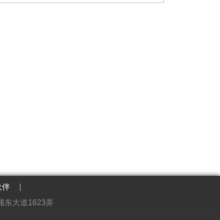
伙伴
|
东大道1623弄